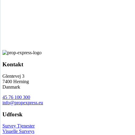
end halvdelen af ​​brændstoffet i forhold til traditionelle
undersøgelsesfly, samtidig med at de kører på blyfri benzin, hvilket
giver et mere miljøvenligt valg af fly.
For nem betjening og sikkerhed er flyet udstyret med et moderne
Garmin Glass Cockpit og en autopilot for at lette betjeningen på
længere flyvninger. Vores fly er certificeret til dag/nat IFR.
Kontakt
Glentevej 3
7400 Herning
Danmark
45 76 100 300
info@propexpress.eu
Udforsk
Survey Tjenester
Visuelle Surveys