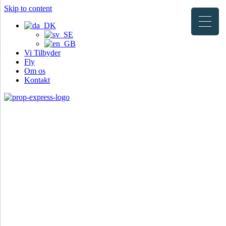
Skip to content
Vi Tilbyder
Fly
Om os
Kontakt
Fly
Kontakt
Vulcanair P68C
Speed:
Seats:
Useful load: